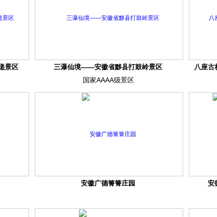
递景区
三瀑仙境——安徽省黟县打鼓岭景区
八座古
国家AAAA级景区
安徽广德箐箐庄园
安