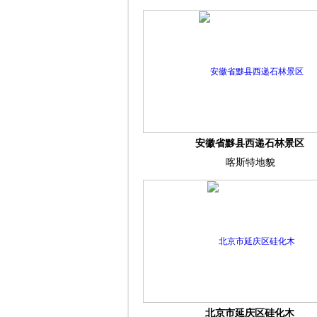
安徽省黟县西递石林景区
喀斯特地貌
北京市延庆区硅化木