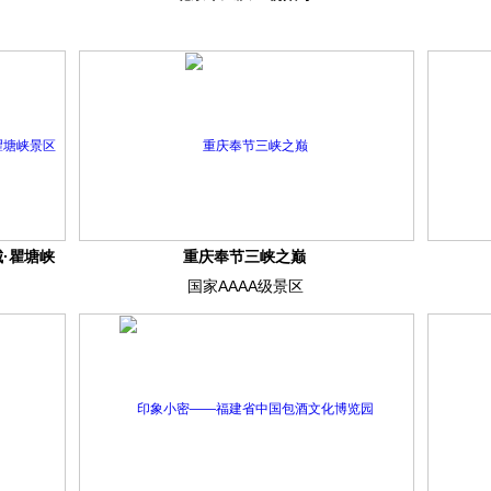
·瞿塘峡
重庆奉节三峡之巅
国家AAAA级景区