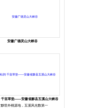
安徽广德灵山大峡谷
 千亩草垫——安徽省黟县五溪山大峡谷
古黟世外桃源地，五溪风光数第一