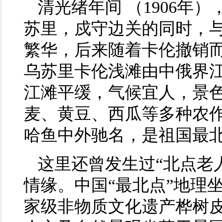
清光绪年间 （1906年
苏里，戍守边关的同时，
繁华，后来随着卡伦撤销
乌苏里卡伦浅滩由中俄界
江滩平缓，气候宜人，景
麦、黄豆、西瓜等多种农
哈鱼中外驰名，是祖国最
这里还曾发生过“北点老
情缘。中国“最北点”地理
家级非物质文化遗产桦树