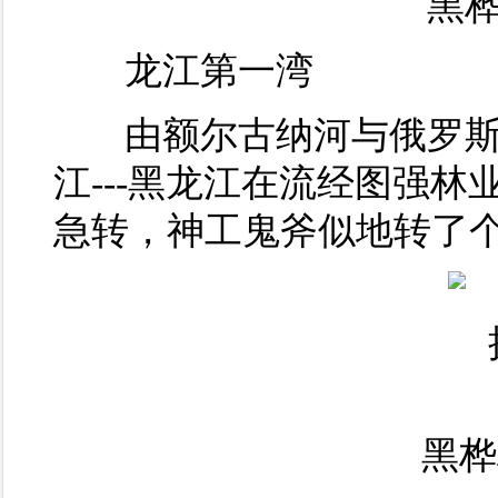
黑桦
龙江第一湾
由额尔古纳河与俄罗斯
江---黑龙江在流经图强
急转，神工鬼斧似地转了个
黑桦