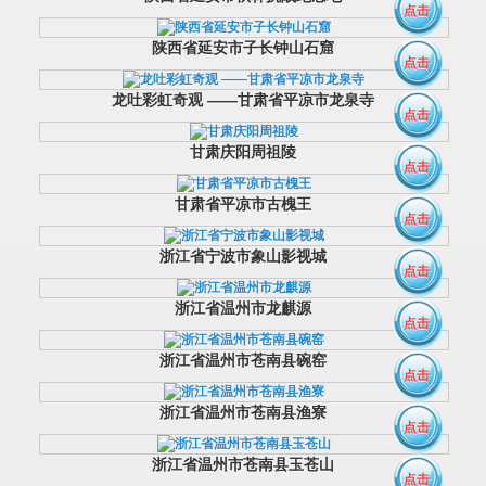
点击
陕西省延安市子长钟山石窟
点击
龙吐彩虹奇观 ——甘肃省平凉市龙泉寺
点击
甘肃庆阳周祖陵
点击
甘肃省平凉市古槐王
点击
浙江省宁波市象山影视城
点击
浙江省温州市龙麒源
点击
浙江省温州市苍南县碗窑
点击
浙江省温州市苍南县渔寮
点击
浙江省温州市苍南县玉苍山
点击