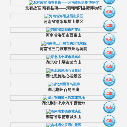
北有故宫 南有县衙——河南南阳县衙博物馆
点击
河南省洛阳黛眉山景区
点击
河南省洛阳市西泰山
点击
河南省三门峡市陕州地坑院
点击
湖北省十堰市武当山
点击
湖北恩施地心谷景区
点击
湖北荆州百岛画廊
点击
湖北荆州洈水汽车露营地
点击
湖南省常德市城头山
点击