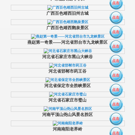
点击
广西百色靖西旧州古城
点击
广西百色靖西鹅泉景区
点击
燕赵第一奇景——河北省邢台市九龙峡景区
点击
河北省石家庄市黑山大峡谷
点击
河北省邯郸市药王谷
点击
河北省保定市全胜峡景区
点击
河北省石家庄市璧山
点击
河南平顶山尧山风景名胜区
点击
河南南阳老界岭
点击