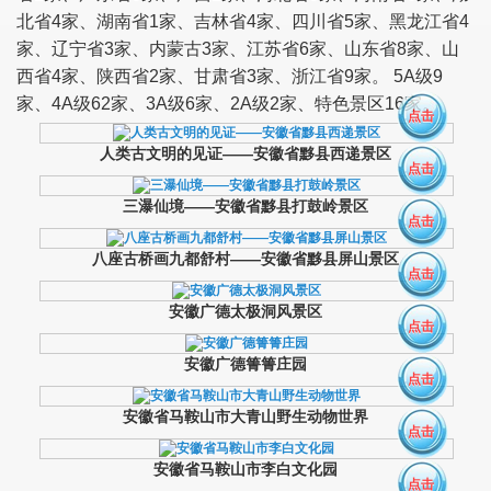
北省4家、湖南省1家、吉林省4家、四川省5家、黑龙江省4
家、辽宁省3家、内蒙古3家、江苏省6家、山东省8家、山
西省4家、陕西省2家、甘肃省3家、浙江省9家。 5A级9
家、4A级62家、3A级6家、2A级2家、特色景区16家。
点击
人类古文明的见证——安徽省黟县西递景区
点击
三瀑仙境——安徽省黟县打鼓岭景区
点击
八座古桥画九都舒村——安徽省黟县屏山景区
点击
安徽广德太极洞风景区
点击
安徽广德箐箐庄园
点击
安徽省马鞍山市大青山野生动物世界
点击
安徽省马鞍山市李白文化园
点击