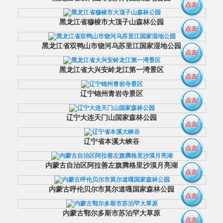
点击
黑龙江省穆棱市大顶子山森林公园
点击
黑龙江省双鸭山市饶河乌苏里江国家湿地公园
点击
黑龙江省大兴安岭龙江第一湾景区
点击
辽宁锦州青岩寺景区
点击
辽宁大连天门山国家森林公园
点击
辽宁省本溪大峡谷
点击
内蒙古自治区阿拉善左旗腾格里沙漠月亮湖
点击
内蒙古呼伦贝尔市莫尔道嘎国家森林公园
点击
内蒙古鄂尔多斯市苏泊罕大草原
点击