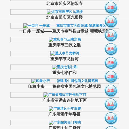
北京市延庆区朝阳寺
点击
北京市延庆区九眼楼
点击
一口井 一座城——重庆市奉节县白帝城·瞿塘峡景区
点击
重庆奉节三峡之巅
点击
重庆奉节龙桥河
点击
重庆七彩仁和
点击
印象小密——福建省中国包酒文化博览园
点击
广东省清远市连州地下河
点击
广东清远千年瑶寨
点击
广东韶关仙门奇峡