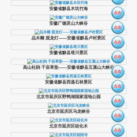
安徽省黟县木坑竹海
点击
安徽广德灵山大峡谷
点击
品木雕 观龙灯——安徽省黟县卢村景区
点击
安徽省黟县塔川景区
点击
高山杜鹃 千亩草垫——安徽省黟县五溪山大峡谷
点击
安徽省黟县西递石林景区
点击
北京市延庆区野鸭湖国家湿地公园
点击
北京市延庆区乌龙峡谷
点击
北京市延庆区硅化木
点击